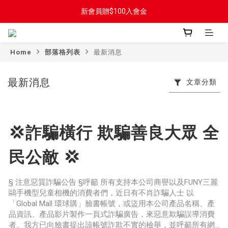
2026新上市🌀高速靜音手持風扇🌀極致降溫
新會員贈$100入會金
2026新上市🌀高速靜音手持風扇🌀極致降溫
Home
部落格列表
最新消息
最新消息
文章分類
💢詐騙橫行 欺騙善良大眾 全
民公敵 💢
§ 注意惡質詐騙公告 §呼籲 所有支持本公司商譽以及FUNY三麗
鷗手機型兒童相機的消費者們，近日有不肖詐騙人士 以
「Global Mall 環球購」臉書帳號，或盜用本公司產品名稱、產
品資訊、產品影片製作一頁式詐騙廣告，來惡意欺騙誤導消費
者。我方已向臉書提出該帳號詐欺不實的檢舉，並呼籲所有網