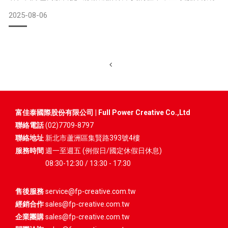
友共同檢舉詐騙帳號、下架詐騙帳號。▲ 詐騙帳號, 盜取合法
2025-08-06
官方圖片\影片, 以假亂真, 取得信任, 騙取訂單不出貨或張冠李
戴出假貨。 帳號詐騙的方式包括:
1) 貼文盜用本公司品牌、網頁內容、產品資訊，誤導
富佳泰國際股份有限公司 | Full Power Creative Co.,Ltd
聯絡電話
(02)7709-8797
聯絡地址
新北市蘆洲區集賢路393號4樓
服務時間
週一至週五 (例假日/國定休假日休息)
08:30-12:30 / 13:30 - 17:30
售後服務
service@fp-creative.com.tw
經銷合作
sales@fp-creative.com.tw
企業團購
sales@fp-creative.com.tw