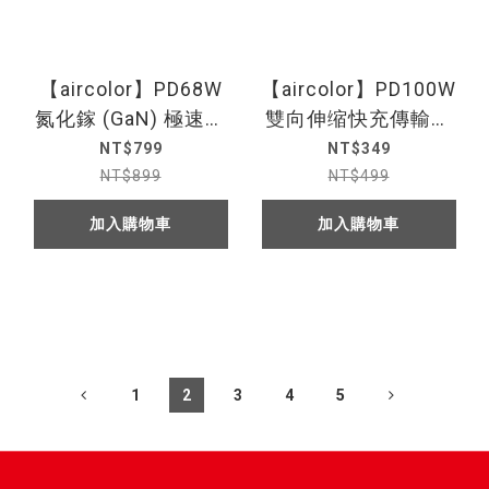
【aircolor】PD68W
【aircolor】PD100W
氮化鎵 (GaN) 極速電
雙向伸缩快充傳輸線
源供應器 1A+2C 充電
(Type C to C /
NT$799
NT$349
器 充電頭 (黑色)
100cm)
NT$899
NT$499
加入購物車
加入購物車
1
2
3
4
5