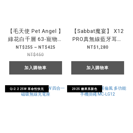
【毛天使 Pet Angel 】
【Sabbat魔宴】 X12
綠花白千層 63-寵物防
PRO真無線藍牙耳機
蟎防蟲噴霧
(潮色系)
NT$255 ~ NT$425
NT$1,280
NT$450
加入購物車
加入購物車
Qi2.2 25W 革命性快充
2025 糖果系新色