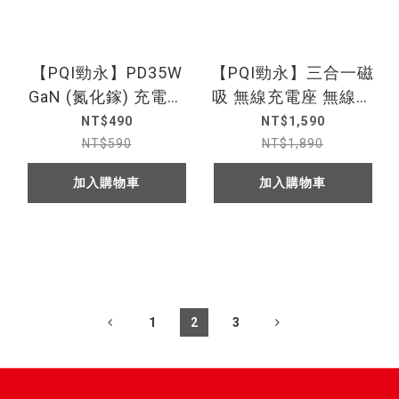
【PQI勁永】PD35W
【PQI勁永】三合一磁
GaN (氮化鎵) 充電器
吸 無線充電座 無線充
充電頭 雙孔 USB-
電 Magsafe快充
NT$490
NT$1,590
C+USB-A
Apple Watch 手機 耳
NT$590
NT$1,890
機 WCS23WR
加入購物車
加入購物車
1
2
3