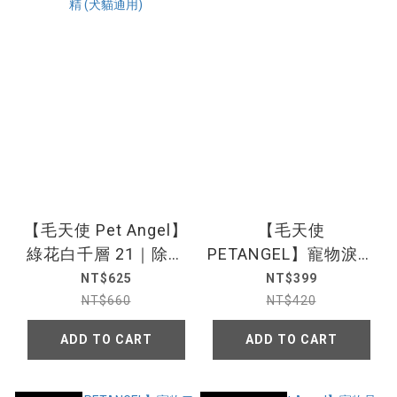
【毛天使 Pet Angel】
【毛天使
綠花白千層 21｜除臭
PETANGEL】寵物淚溝
抗菌配方 寵物洗毛精
清潔液 61-犬貓通用
NT$625
NT$399
(犬貓通用)
NT$660
NT$420
ADD TO CART
ADD TO CART