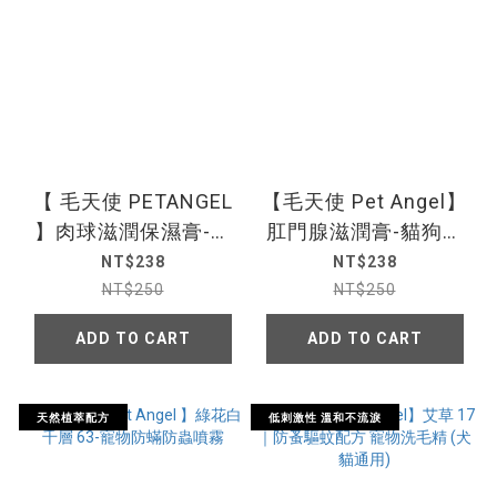
【 毛天使 PETANGEL
【毛天使 Pet Angel】
】肉球滋潤保濕膏-犬
肛門腺滋潤膏-貓狗通
貓通用
用
NT$238
NT$238
NT$250
NT$250
ADD TO CART
ADD TO CART
天然植萃配方
低刺激性 溫和不流淚