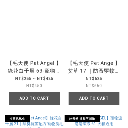
【毛天使 Pet Angel 】
【毛天使 Pet Angel】
綠花白千層 63-寵物防
艾草 17 ｜防蚤驅蚊配
蟎防蟲噴霧
方 寵物洗毛精 (犬貓通
NT$255 ~ NT$425
NT$625
用)
NT$450
NT$660
ADD TO CART
ADD TO CART
抑菌抗氧化
純天然 溫和不刺激