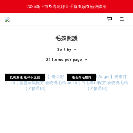
2026新上市🌀高速靜音手持風扇🌀極致降溫
2026新上市🌀高速靜音手持風扇🌀極致降溫
新會員贈$100入會金
2026新上市🌀高速靜音手持風扇🌀極致降溫
毛孩照護
Sort by
24 Items per page
低刺激性 溫和不流淚
適合白毛貓狗