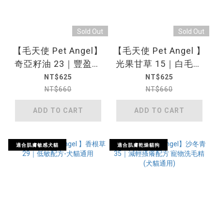
Sold Out
Sold Out
【毛天使 Pet Angel】
【毛天使 Pet Angel 】
奇亞籽油 23｜豐盈蓬
光果甘草 15｜白毛專
鬆配方 寵物洗毛精 (犬
用配方 寵物洗毛精 (犬
NT$625
NT$625
貓通用)
貓通用)
NT$660
NT$660
ADD TO CART
ADD TO CART
適合肌膚敏感犬貓
適合肌膚乾燥貓狗