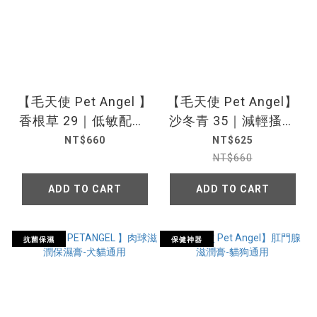
【毛天使 Pet Angel 】
【毛天使 Pet Angel】
香根草 29｜低敏配方-
沙冬青 35｜減輕搔癢
犬貓通用
配方 寵物洗毛精 (犬貓
NT$660
NT$625
通用)
NT$660
ADD TO CART
ADD TO CART
抗菌保濕
保健神器