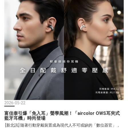
日常。富佳泰國際官網: https://www.fp-creative.com.tw/
下只會吹出熱風；而移動式冷氣不僅價格高昂、體積笨重，長時間
吹襲更容易讓皮膚乾燥。FUNY 團隊從使用者核心需求出發，歷時研
發出這台結合『水霧降溫』與『長距離強風』的冰鋒機，透過物理
蒸發帶走熱量，打造出最適合台灣潮濕悶熱氣候的『超涼
感』。」 FUNY嚴選：值得推薦給消費者的三大核心特點奈米級超音
波水霧，涼爽滋潤「桌面不積水」 傳統噴霧風扇常讓人擔心環境潮
濕。FUNY 冰鋒機採用先進的超音波震盪技術，將水分轉化為極其細
緻的奈米微霧。配合 1-2 檔霧化調節，水霧在空氣中迅速汽化並吸
收熱能，達到瞬間降溫效果，卻完全不會在皮膚、桌面或地面上留
下水滴與積水，維持環境乾爽舒適。4,000 RPM 滾輪葉片與大口徑
風道，4米強勁送風： 小體積卻擁有驚人效能。機身搭載高轉速 DC
直流電機，轉速高達 4,000 RPM，並採用雙滾輪式葉片與 8 吋大出
風口徑設計。最大風速可達 4m/s，送風距離長且結構穩定的強勁風
帶，搭配三段廣角（45°/90°/120°）多維送風，能讓涼爽氣流均勻
2026-05-22
擴散至空間每個角落。1,700mL 超大水箱與獨家冰格，冷感加倍、
富佳泰引爆「免入耳」聲學風潮！「aircolor OWS耳夾式
長效續航 配備 1,700mL 超大容量透明水箱，免去頻繁加水的困擾，
藍牙耳機」時尚登場
實現長效涼爽不中斷。更棒的是，機身貼心設計了專屬冰格，消費
[新北訊] 隨著行動穿戴裝置成為現代人不可或缺的「數位器官」，