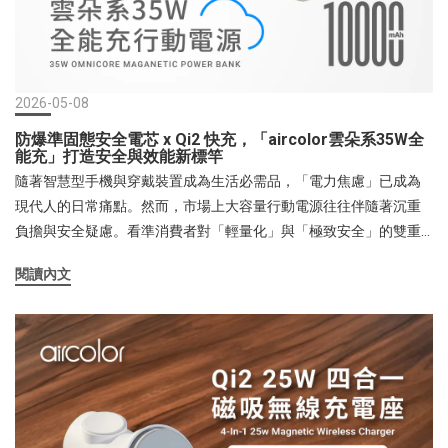
轉噪音大又昂貴」的缺點。僅 1.8 公斤的輕量化設計搭配精緻一體化
行進間的車輛鳴笛，都能從容應對，將行走安全性提升至嶄新層
提把，不論是在客廳追劇、廚房下廚、書房辦公，甚至是臥室睡
次。 免入耳的時尚美學：解鎖全日零壓感！完美揉合頂級音質與穿
眠，都能隨手一提、隨處置放。加上隨機附贈的遠端遙控器與定時
搭美學在傳統觀念中，機能性3C往往與沉悶、剛硬掛鉤。然而，
功能，讓您躺在床上就能隨心所欲調控風量與霧化。最重要的是，
aircolor OWS耳夾式藍牙耳機在外觀設計上注入了強烈的時尚精品
產品通過台灣 BSMI 國家安全規範認證，隨貨提供完善的1年售後保
2026-05-08
DNA。其流線弧度精準契合人體工學，優雅的耳夾形態宛如精緻的
固，並投保富邦3200萬產品責任險。安全、省電、冷感有感升級，
防爆準固態安全電芯 x Qi2 快充，「aircolor雲朵系35W全
時尚耳飾，瞬間點亮日常穿搭。更具巧思的是，這種貼合耳廓的夾
FUNY 奈米水霧冰鋒機無疑是 2026年夏天性價比最高、最值得入手
能充」打造安全與效能新標竿
式結構，完美解決了眼鏡族與口罩族的多年痛點——配戴時絕不與鏡
的消暑第一首選！ 了解更多FUNY官網 https://www.fp-
隨著智慧型手機與穿戴裝置成為生活必需品，「電力焦慮」已成為
腳、口罩彈性帶卡勾衝突，徹底擺脫傳統耳掛式耳機的笨重與不
creative.com.tw/ 【關於富佳泰國際】2014年成立於台灣，以「提
現代人的日常痛點。然而，市場上大容量行動電源往往伴隨著沉重
便，展現出「時尚與功能兼具」的設計美學。 高規格聲學與智能科
升幸福感的日常」為品牌核心，結合創意設計與實用功能，創建自
負擔與安全疑慮。看準消費者對「輕量化」與「極致安全」的雙重
技，重新定義旗艦標準除了在外型與配戴感上取得跨時代的突破，
有品牌FUNY。無論是個人化簡約的生活風格，或者是闔家歡聚的家
需求，知名科技周邊品牌 aircolor 正式發表全新旗艦力作「雲朵系
aircolor OWS 耳夾式藍牙耳機在內在機能上同樣交出了亮眼的旗艦
閱讀內文
庭生活，提供了滿足各世代生活而又富饒設計趣味的產品，如兒童
35W 全能充行動電源 (10,000mAh)」。正如其名，「aircolor雲朵系
級成績單：功放強化晶片與高分子鈦複合膜： 針對傳統開放式耳機
專屬相機、季節冷暖風扇、智慧創意燈具等多樣貌品類。除了功能
35W全能充」指的不但是手機、手錶、耳機全能充，而且是無論
音量偏小的通病，特別搭載專屬「功放強化晶片」，顯著提升音量
之外，更在外型、互動性或智慧操控上都加入巧思，讓使用過程更
「磁吸無線充」或「TypeC線快充」都支援的一顆全能的行動電
強度並大幅改善音質細節。搭配高分子鈦複合膜喇叭單體，帶來高
有趣。富佳泰國際自有品牌的產品均通過國家BSMI認證，享有售後
源。想要幫行動電源補電時，可翻轉AC插腳直接插入插座補電，也
中低頻均衡的飽滿表現，重現細膩的人聲與震撼的低音。超寬頻空
保固維修服務及完善的產品責任險，讓生活中時刻充滿趣味創意，
可以使用自帶Type-C 雙向快充線來迅速補電。最重要的是採用最新
間音場： 模擬真實空間的環繞立體感，為使用者打造身歷其境的開
又能安心使用的便利小物。富佳泰官網 https://www.fp-
技術的「防爆準固態安全電芯」，加上自動偵測溫控的雙重保護晶
放式沉浸聽覺體驗。最新藍牙 6.0 技術： 具備極速、穩定的訊號傳
creative.com.tw/
片，讓消費者在使用時能獲得多重的保護，多重的安心。 安全新標
輸，實現「開蓋即連」的零延遲流暢體驗。AI 通話降噪技術： 透過