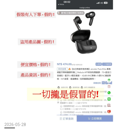
aircolor AIR-MS02 率先搭載最新的 Qi2.2 技術，將跨系統旗艦新機
定低功耗，擁有16小時超長續航，卻只有掌心大小的體積與91g極輕
的磁吸快充功率進一步推向 25W 的極速巔峰！相比於 Qi2 的 15W 限
量。超強磁吸力，隨手一吸，手機秒變行動影音劇院。還可以透過
制，Qi2.2 效率提升極為有感，結合最優化的 PCM 電路管理與 NTC
TWS雙機無線串聯，建構立體環繞聲音場，立刻升級極致影音享
熱敏電阻，能以極高效率在短時間內補滿電力，正式告別無線充電
受。 解密完美貼合的「雙效便利」新革命aircolor 產品行銷總監表示
漫長等待的時代。跨世代磁吸充電效率與規格比較無線充電標準最
「我們觀察到，現代消費者在室內或戶外使用手機觀看影片、玩遊
大輸出功率核心技術與特點效率表現與優勢傳統 Qi5W-15W傳統平
戲時，經常面臨『手機缺乏支撐』與『手機音效不夠立體』的雙重
面充電 無磁吸輔助需要精準擺放。若線圈未對齊，容易導致發熱與
困擾。市面上的藍牙喇叭往往只是獨立的聲音輸出裝置，與手機的
能量轉換效率低落Qi215W導入 MPP（磁功率分佈圖） 磁吸對位技
使用情境產生割裂。因此，aircolor團隊從使用者核心需求出發，打
術磁吸對位大幅減少線圈間的能量損失，充電更穩定，發熱減少，
造出『圓境磁吸支架藍牙音箱』。它不只是音箱，更是手持裝置的
轉換效率顯著高於舊 QiQi2.225W具備更精密的功率談判與動態調節
頂級延伸配件。」該產品搭載強達 11N 的強磁吸力設計，無論是裸
功能傳輸效率比 Qi2 快約 28% 頂級安全防護，全方位守護您的愛機
機使用具備磁吸功能的手機，或是搭配附磁吸手機殼，只需輕輕貼
除了追求極速與極簡，安全更是 aircolor 的核心承諾。aircolor「Qi2
合，音箱便能穩固且緊密地與手機背部貼合。不論橫放追劇、直放
25W 便攜三合一摺疊磁吸無線充電座」通過國家安規 BSMI 與 NCC
視訊，音箱瞬間化身為穩固的「解鎖雙手支架」，同時藉由貼近機
雙重嚴格認證，內建「FOD 異物偵測技術」，若充電盤上誤放鑰
身的物理結構，讓聲音的共鳴與包覆感與畫面完美同步，影音娛樂
匙、硬幣等金屬物體，將會瞬間自動斷電以防過熱。同時結合 NTC
體驗獲得全面性的有感升級。 市售藍牙音箱大比拼：aircolor 圓境的
熱敏電阻，提供防範過熱、過充、過放、過流、過壓及短路等全方
競爭優勢分析為了讓消費者更清楚了解「aircolor 圓境磁吸支架藍牙
位安全防護機制，讓您不論在夜間睡眠充電，還是辦公高速狂飆電
音箱」如何超越傳統產品，我們從外型、功能、攜帶性等不同角度
力，都能安心無虞。即日起正式上市，讓生活告別繁雜線材，體驗
2026-05-28
做一個優劣比較：功能定位（優）： 傳統微型藍牙喇叭純粹作聲音