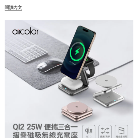
品，結合了「無線長續航電力」、「1.9公斤輕量便攜」、「靜音大
閱讀內文
風量」與「智慧節能」四大核心技術，不僅全面打破傳統循環扇必
須緊貼插座的空間限制，更完美滿足消費者從客廳、臥室、廚房、
陽台到露營等各類戶外場景的送風與空氣循環需求，成為 2026 年夏
季最受矚目的智慧生活家電。 PM 觀點：打破空間維度，讓「風」
自由流動富佳泰國際資深產品經理Alvin Huang表示：「在研發這款
產品時，我們發現現代人在生活空間上的轉換變得極為頻繁。消費
者不只要吹風，更在乎空氣的高效循環，同時又痛恨被繁雜的電線
綁架。FUNY 無線 3D 氣流循環扇的核心設計理念就是『自由與全
能』。我們將重量壓低至驚人的 1.9 公斤，並配備隱藏式提把與
Type-C 快速充電技術。長達 36 小時的續航力與邊充邊用的特性，
讓風扇不再只是固定於家中的一件電器，而是能夠隨身移動、隨心
所欲調節氣流的智能夥伴。此外，這是一款極致省電的直流 DC 馬達
循環扇，以最低的能源消耗，換取每秒達 10 米立方的大風量與極靜
音運行。」 結合三大生活運用場景，體現無與倫比的便利性為了讓
讀者深刻感受這款省電循環扇的實際威力，產品經理也舉例出最能
體現其優勢的日常與戶外生活場景：場景一：夏日露營與戶外美
學，36 小時涼爽不受限 在炎熱的戶外露營區，無電源插座的帳篷內