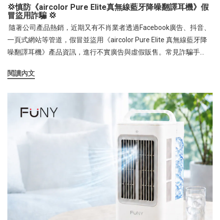
極速、優雅、安全的科技新生活！ 【關於富佳泰國際】2014年成立
💢慎防《aircolor Pure Elite真無線藍牙降噪翻譯耳機》假
輸出，看影片時仍需額外尋找手機支架或隨意找物品倚靠，極易滑
於台灣，秉持對簡約美學設計與科技創意生活的熱愛，創建3C手機
冒盜用詐騙 💢
落；「aircolor 圓境」具備 11N強磁吸力，音箱與支架一體化，大幅
周邊配件品牌aircolor，提供消費者高品質且饒富創意的手機配件產
隨著公司產品熱銷，近期又有不肖業者透過Facebook廣告、抖音、
釋放雙手。外型與顏色（優）： 市售傳統喇叭多為塑膠或粗獷矽膠
品，如: 行動電源, 藍牙耳機, 充電器, 手機支架…等多樣貌產品。富佳
一頁式網站等管道，假冒並盜用《aircolor Pure Elite 真無線藍牙降
感，造型偏向圓筒或方塊；「aircolor 圓境」主打 文青風格配色，流
泰國際自有品牌的產品均通過國家BSMI認證，享有售後保固維修服
噪翻譯耳機》產品資訊，進行不實廣告與虛假販售。常見詐騙手
線圓潤的外型搭配細緻的織網工藝與質感金屬飾邊，優雅內斂，能
務及完善的產品責任險，透過精緻的工藝設計與直覺的使用體驗，
法： *帳號名稱異常，包含奇怪符號或刻意拼錯品牌名稱 *偽冒一頁
完美融入當代居家與穿搭。尺寸與重量（優）： 傳統喇叭重量普遍
閱讀內文
致力於為消費者打造充滿質感與便利的行動生活新日常。富佳泰國
式網站，盜用官方照片與影片素材 *以異常低價販售，與官方售價
在 150g 以上且體積偏大，無法與手機一體化攜帶；「aircolor 圓
際官網: https://www.fp-creative.com.tw/
差距過大 *冒用商品資訊美圖，實際寄出劣質物品，以假亂真 *無官
境」追求極致輕量化，重量僅 91g，體積精緻小巧，單手掌握完全
方授權與驗證，卻假冒原廠或官方通路 *要求加入私訊、點擊陌生
無負擔。攜帶性與多場景（優）： 傳統喇叭缺乏隨身掛吊設計。圓
連結或直接匯款下單 目前富佳泰國際已著手蒐集相關證據，並將採
境音箱搭配專屬掛繩可自由隨行，更具備 IPX4 生活防潑水 認證，無
取法律行動，以遏止詐騙行為持續擴散。為防止不肖業者欺瞞善良
論是桌面影音、運動健身、戶外露營、旅行，皆能輕鬆駕馭。 小身
大眾，請認明「官方合法授權通路」包括: 富佳泰官網商城、蝦皮官
材大能量：領先業界的規格技術與音質表現雖然「aircolor 圓境」擁
方旗艦店、MYFEEL、momo、pc home及實體門市安心選購。切勿
有極致輕量的身形，但在規格與聲學配置上卻毫不妥協。產品率先
於來源不明網站或頁面下單，以避免個資與金流損害之風險。 若有
採用最新的 藍牙 5.4 技術，相較於舊款藍牙，配對速度更快、訊號
不慎已下單或收到圖文不符之物品，請立即：拒收、向配送物流申
連線更穩定，具備超低延遲特性，即使玩手遊、看熱血球賽也能確
請詐騙退貨辦理，或聯絡銀行或信用卡公司申請止付與帳號保護。
保影音同步、流暢不卡頓。在聲學表現上，圓境音箱內置了精密的
如對於商品有疑慮，可撥打本公司客服專線，亦可撥打 165 反詐騙
40mm 震膜振膜動圈單體，經過專業聲學調校，能提供高水準的低
專線，進行通報與諮詢。 再次聲明，非本公司合法經銷商，所販售
頻深度與開闊的聲場廣度，擺脫小喇叭聲音單薄乾癟的刻板印象。