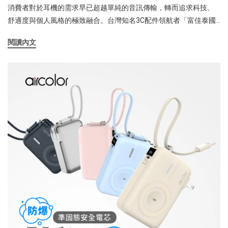
者可直接放入冰塊或專用冰磚，讓吹出的涼風溫度進一步降低，享
消費者對於耳機的需求早已超越單純的音訊傳輸，轉而追求科技、
受如同「冰鋒」般的降溫冷感。 夏日降溫設備大車拼：為什麼「冰
舒適度與個人風格的極致融合。台灣知名3C配件領航者「富佳泰國
鋒機」是最佳選擇？市面上消暑工具琳瑯滿目，消費者在挑選時常
際」今日正式宣佈，推出旗下主力品牌 aircolor 全新力作——
在傳統直流風扇與一般移動式冷氣之間權衡。FUNY 品牌特別針對市
閱讀內文
「aircolor OWS 耳夾式藍牙耳機」。這款耳機全面導入現今全球聲
售常見設備進行全面性的優缺點比較，幫助大眾看清需求：[表一]
學領域最尖端的 OWS（Open Wearable Stereo）開放式音響技術，
FUNY奈米水霧冰鋒機與一般市售移動式冷氣、市售風扇優缺特點比
打破傳統耳機的物理限制，以零壓感的「耳夾式」設計，為消費者
較 FUNY 奈米水霧冰鋒機一般市售移動式冷氣一般市售風扇優點強
開啟一場前所未有的聽覺與時尚穿戴革命。科技分水嶺：OWS 開放
風加水霧與冰塊，冷感瞬間升級。低檔低噪運轉安靜重量僅1.8 公斤
式技術 vs 傳統入耳式耳機富佳泰國際產品經理指出，傳統入耳式耳
體積小、不佔空間價格合理、CP值高具備壓縮機，冷房效果明顯。
機（In-Ear）雖然具備良好的物理隔音效果，但長期將耳塞深入耳
耗電量低，價格親民。缺點適用於個人專屬範圍或中小型空間，無
道，不僅會產生強烈的「聽診器效應」與悶脹壓迫感，在濕熱的氣
法取代全屋大坪數空調。機身笨重且移動不便，運轉聲音大容易干
候下更易滋生細菌，甚至引發耳道發炎；此外，過度阻絕外界環境
擾睡眠，價格高昂且耗電量相對大。無水霧降溫功能，當室溫過高
音，也讓通勤、戶外夜跑時的安全隱憂大幅提升。相較之下，
時吹出來的往往只是熱風，降溫體感有限。 迎戰酷暑：「冰鋒機」
aircolor 所採用的 OWS（開放式穿戴立體聲）技術，則是運用了先
非買不可的決定性原因智慧消費的時代，不買貴、只買對！「FUNY
進的定向音頻導向演算法。它無需將耳機塞入耳道，而是如同在耳
奈米水霧冰鋒機」正是為了解決生活空間痛點而生。如果您是辦公
邊安置了一組專屬的微型立體聲劇院。這種設計完整保留了耳道的
小資族、租屋不方便裝冷氣的學生、或是想降低家中冷氣電費負擔
天然通風性，徹底實現「全日零壓感」，讓耳道舒適解放、自由呼
的家庭主婦，這台機器就是最完美的解方。它克服了直流風扇風力
吸。更重要的是，開放式配戴讓使用者在沉浸於高規格音樂的同
雖省電卻「不夠涼」的窘境，也避開了移動式冷氣「既佔空間、運
時，依然能清晰聽見周遭環境音，無論是辦公室同事的呼喚、街頭