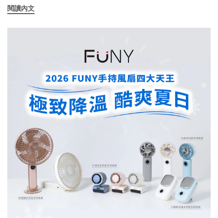
重新定義隨身電力美學aircolor 研發團隊研發出市面上帶有 AC 插頭
閱讀內文
備的標準。 Qi2.2 革命：無線充電速度翻倍相較於市場上多數僅支援
直充款式中，體積最輕巧、手感最細緻的設計。首波推出銀白、藏
7.5W 或 15W 的無線充電器，aircolor 領先同業採用的 Qi2.2 技術，
藍、奶茶、淡藍、櫻粉五種雲朵系配色，粉嫩且具質感的磨砂外
將 iPhone 無線充電功率推升至 25W。透過 MPP（Magnetic Power
殼，不僅是一台行動電源，更是提升個人風格的科技配件。 aircolor
Profile）磁吸精準對位，能有效減少能量損耗，僅需 30 分鐘即可為
雲朵系 35W 全能充行動電源，不僅是技術的集大成，更是對高品質
最新款 iPhone 注入 50% 電力，讓無線充電正式進入與有線充電併
生活追求的體現。為您的智慧生活提供最溫柔、最強大的電力支
駕齊驅的「極速時代」。 跨界相容：APPLE 與 GALAXY 雙錶共構針
援。產品核心規格摘要：電池容量： 10,000mAh安全技術： 準固態
對多機族與家庭使用者，aircolor 突破了品牌間的壁壘。此座台不僅
電芯、NTC 溫度監測與PCM電路管理、充電器與電芯間隔結構設
能同時為手機、耳機充電，更具備獨特的跨系統手錶充電座，能同
計、UL94 V-0 耐燃外殼、耐用5萬次折角彈片快充功率： PD有線
時相容 Apple Watch 與 Samsung Galaxy Watch。使用者無需再為
35W 快速充電無線充電： Qi2 15W 磁吸快充（支援
不同品牌裝置準備多條充電線，一機即可滿足全家人的穿戴設備需
iPhone/Watch/AirPods）便利補電： AC墻插直接補電、或Type-C
求。 全方位安全保護 (NTC熱敏電阻、PCM電路管理、FOD異物偵
雙向快充線補電認證保障： NCC/BSMI 認證、12個月保固、產品責
測)為了維持高效運作，機身內建主動式散熱風扇，能即時排出充電
任險 2026年6月1日起，富佳泰官網商城 https://www.fp-
產生的熱能。搭配 高精度 NTC 熱敏電阻 與 PCM 電路管理技術，提
creative.com.tw/、蝦皮旗艦店、各大線上平台及實體連鎖通路全面
供 FOD 異物偵測與自動斷電保護。aircolor 以簡約設計美學結合尖端
開賣。
安全防護，為消費者打造最純淨、高效的現代桌面電力中心。 關於
aircolor： 致力於結合簡約生活美學與高品質 3C 科技，提供消費者
更直覺、便利的數位生活體驗。關於產品更多訊息: https://www.fp-