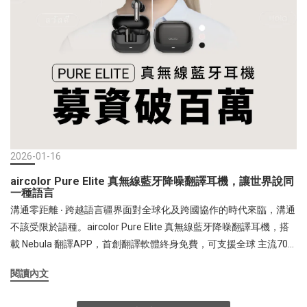
餐或觀看球賽時，大風量能迅速驅散悶熱；在辦公室時，180° 摺疊
後就是最穩定的桌扇，安靜的渦輪電機讓您專注工作不干擾同事
。 2. 【地表最強風速】FUNY 小坦克冰鎮多功能手持風扇噴射級 10
米強風！3 秒瞬冷超導技術，熱浪中的急救站面對體感 40 度的柏油
路，「吹熱風」是許多風扇的通病。小坦克冰鎮風扇直接將黑科技
點滿，搭載 10,000 RPM 高速渦輪電機，風速高達每秒 10 米，體感
如同噴射機般的強勁 。更驚人的是其超導製冷冰磁技術，按下開關
3 秒內降溫，扇面中心瞬間化為冰塊般的觸感，可直接貼臉冰鎮降溫
。雖然性能強悍，機身卻比前代減重 17%、體積縮小 33%，僅 185g
2026-01-16
的極致輕巧，徹底解決了高效能風扇笨重的痛點 。 推薦使用情境：
aircolor Pure Elite 真無線藍牙降噪翻譯耳機，讓世界說同
推薦給機車通勤族與高溫環境作業者。在烈日下等紅綠燈或剛進車
一種語言
室時，利用其冰鎮功能貼在頸部動脈處，能迅速降低體溫、防止中
溝通零距離 ‧ 跨越語言疆界面對全球化及跨國協作的時代來臨，溝通
暑；1-100 檔的無級風速調整，讓您在各種溫差下都能精準控溫
不該受限於語種。aircolor Pure Elite 真無線藍牙降噪翻譯耳機，搭
。 3. 【全方位掛載】FUNY 小雪糕冰鎮多功能掛脖風扇隨身沁涼小冰
載 Nebula 翻譯APP，首創翻譯軟體終身免費，可支援全球 主流70
塊！專屬夾具設計，解放雙手的降溫神器小雪糕冰鎮風扇是專為
多種語言、100種口音，達到雙向即時翻譯，讓耳機不再只是耳機，
「雙手正忙」的人群設計的靈巧之作 。外型精緻如雪糕，內部卻擁
閱讀內文
而是變身成為個人隨行的全能語言翻譯官。 藉由藍牙 5.4 技術穩定
有放大版的超導冰磁區，降溫面積更有感 。其最大的差異化特點在
傳輸，可實現低延遲的即時翻譯功能。無論是單雙耳對話翻譯、同
於**「專屬夾具套件」**，除了掛脖與桌立，它還能輕易夾在背包