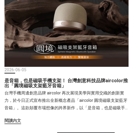
空間。最讓家事族頭痛的清潔問題，也透過「全機可拆洗設計」迎
電力需求。對於安卓系統磁吸無線充電功能的主流機款，也能夠享
刃而解，輕鬆和灰塵髒汙說再見。全機更通過台灣 BSMI 安規認證，
受快充的效率。aircolor AIR-MS02 擁有優雅的「月光銀」、「櫻粉
並提供 12 個月產品保固。富佳泰「FUNY 無線 3D 氣流循環扇」目前
金」與「夜曜灰」三款時尚配色，能完美融入各種辦公桌面與居家
已在台灣群眾募資平台「嘖嘖 (zeczec)」成功募資達標，並於官
裝潢；在生活應用上，它更是生活與娛樂的絕佳夥伴。內建N52等級
網、蝦皮旗艦店、momo、pc home、yahoo等各大通路開賣，誠摯
強力磁鐵，12N超強磁吸力讓手機能精準吸附、穩固不滑落。消費者
邀請注重生活品質與空間美學的消費者，一同體驗「風無拘束、涼
在辦公或在廚房看食譜、生活中追劇時，可自由調整傾斜角度，將
爽隨行」的 3D 氣流新生活。
充電座秒變「磁吸追劇支架」，一邊補電、一邊追劇、解放雙手，
享受前所未有的便利體驗。 跨世代無線充電大解密：Qi2.2、Qi2 與
Qi 效率有何不同？許多消費者在選購無線充電產品時，常被各種技
2026-06-05
術規格搞得眼花繚亂。與傳統的qi磁吸充電技術比較傳統 Qi 規格
是音箱，也是磁吸手機支架！ 台灣創意科技品牌aircolor推
（基本充電）： 最早期的無線充電標準，充電功率普遍僅有 5W 至
出「圓境磁吸支架藍牙音箱」
7.5W（部分安卓可達 10W-15W）。由於缺乏磁吸對位，若手機放歪
台灣手機周邊創意品牌 aircolor 再次展現美學與實用交織的創新實
會大幅增加能量損耗，導致充電變慢且手機發燙。Qi2 規格（磁吸進
力，於今日正式宣布推出全新概念產品「aircolor 圓境磁吸支架藍牙
化）： 由 WPC 無線充電聯盟以蘋果 MagSafe 為基礎開發的新標
音箱」。這款顛覆市場想像的跨界新作，以「是音箱，也是磁吸手
準。導入了「磁吸精準對位 (MPP) 技術」，功率提升至 15W。因為
機支架」為核心切入點，完美融合了頂級藍牙喇叭的音質體驗與磁
對位精準、減少能量損耗，充電速度比傳統 Qi 提升了近一倍，且發
閱讀內文
力吸附技術，直擊現代人追劇、手遊、視訊的日常痛點，為消費者
熱量顯著降低。 最新 Qi2.2 規格（革命性極速，本產品採用）：
打造隨身隨行的雙效行動影音核心。採用藍牙5.4連結技術，連線穩