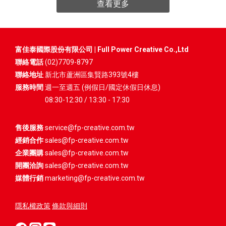
查看更多
聲傳譯、遠端音視訊通話翻譯都能輕鬆駕馭。此外，也具備拍照翻
背帶、嬰兒車或寵物提籠上 。搭載 8,000 RPM 高速電機與轉盤式
譯與離線翻譯模式，無論旅遊或商務都好用。透AI功能，還能將語
100 檔調風，讓細微的風速變化操之在手 。對於有小孩或寵物的家
音轉寫成文字紀錄並摘要整理，將龐雜的會議內容，輕鬆化繁為
庭來說，這不僅是風扇，更是移動式的涼感防護罩 。推薦使用情
簡。在效能上，耳機直接升級六只麥克風，配合光學入耳感應功
境： 最推薦給新手爸媽與毛孩家長 。推著嬰兒車散步或帶寵物出遊
富佳泰國際股份有限公司 | Full Power Creative Co.,Ltd
能，配戴入耳即能感受 「ANC 主動降噪」低至-42dB 深沉極致的安
時，可將風扇固定在推車架上，開啟冰鎮模式，確保最怕熱的小寶
聯絡電話
(02)7709-8797
靜感；也可自由切換「通透強化模式」，保持感知周遭環境，更為
貝與毛小孩不會因悶熱而焦躁中暑；其滾輪式扇葉設計也增加了使
聯絡地址
新北市蘆洲區集賢路393號4樓
安全。再結合 HiFi 高傳真音質，讓您在喧囂世界中，擁抱純淨原音
用的安全性 。 4. 【極致平衡二代】FUNY 冰晶(2.0)多功能手持風扇
服務時間
週一至週五 (例假日/國定休假日休息)
與無礙溝通，翻譯耳機也能擁有頂級耳機的音質享受。現在就到
美型與效能的頂規交會！5000mAh 長效冰鎮，質感生活的標配如果
08:30-12:30 / 13:30 - 17:30
aircolor官網 \ 蝦皮官方旗艦店 \ MOMO購物網即可購買【關於富佳
您在追求效能的同時，也不願對質感妥協，冰晶 2.0 便是您的首選
泰國際】2014年成立於台灣，秉持對簡約美學設計與科技創意生活
。身為 2026 年最新升級款，它搭載了 LG 原廠 5,000mAh 動力電
售後服務
service@fp-creative.com.tw
的熱愛，創建3C手機周邊配件品牌aircolor，提供消費者高品質且饒
池，在一般送風模式下可持續運轉達 15 小時，是系列中的續航冠軍
經銷合作
sales@fp-creative.com.tw
富創意的手機配件產品，如: 行動電源, 藍牙耳機, 充電器, 手機支架…
。7 葉片設計結合 6,400 RPM 高速電機，吹出來的風質細膩且強勁
企業團購
sales@fp-creative.com.tw
等多樣貌產品。富佳泰國際自有品牌的產品均通過國家BSMI認證，
。同樣具備 120° 摺角與 100 檔轉盤調風，且液晶螢幕能精準顯示電
開團洽詢
sales@fp-creative.com.tw
享有售後保固維修服務及完善的產品責任險，透過精緻的工藝設計
量與風速，徹底消除電量焦慮 。奶霧白、質感灰與清風藍的三色選
媒體行銷
marketing@fp-creative.com.tw
與直覺的使用體驗，致力於為消費者打造充滿質感與便利的行動生
擇，完美契合現代人的簡約審美 。 推薦使用情境： 適合長途旅遊者
活新日常。富佳泰國際官網: https://www.fp-creative.com.tw/
或時尚穿搭客。不論是出國旅行整天在外行走，或是參加戶外音樂
隱私權政策
條款與細則
祭，冰晶 2.0 的超長續航力能支援您一整天的涼爽需求 。底部自帶
掛勾設計，可隨意掛在包袋或腰間，既是實用的降溫工具，也是展