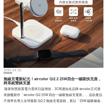
準: 「防爆準固態安全電芯」技術，安全防護再升級在消費者最在意
智能演算法精準分離人聲與環境噪音，即使身處嘈雜的捷運站、鬧
的安全性上，aircolor 展現了誠意。本產品領先業界採用準固態安全
區街頭，也能維持如同面對面般清晰的通話品質。25小時長效續航
電芯，結構穩定，能從根源避免熱失控、短路或起火風險。內部更
與輕量設計： 單個耳機及充電艙皆採用極致輕量化迷你設計，隨身
內置 3 顆高精度 NTC 熱敏電阻與 PCM 電路管理技術，即時監控溫
攜帶毫無負擔。耳機配合充電艙使用，可提供高達 25 小時的超長續
度，嚴防過充、過放、過壓與過流。外殼則採用 UL94 V-0 等級最高
航力，滿足整日高頻率使用。IPX4 全方位防護： 具備防汗水、防雨
耐燃材質，並通過國家級 NCC 與 BSMI 雙認證，搭配 12 個月售後保
水機能，無論是健身房揮汗如雨或是戶外偶遇突發陣雨，皆能安心
固與產品責任險，提供消費者「由內到外」的多重完全保障。Qi2 技
享受音樂相伴。 引領未來3C穿戴趨勢 譜寫聽覺新篇章富佳泰國際始
術加持：蘋果生態系的完美伴侶在效率表現上，這顆行動電源支援
終致力於將最前沿的科技以最貼近生活的方式呈現。本次 aircolor
最新 Qi2 技術，磁吸無線充電功率提升至 15W，讓 iPhone 使用者也
OWS 耳夾式藍牙耳機的問世，不僅僅是一款新品的誕生，更是對新
能享受無線快充的便利。其 12N 超強磁吸力能精準對位，隨手一貼
時代「舒適聆聽」與「減壓生活」的具體實踐。這款兼具未來科技
即穩固不移位，降低無線充電的耗損校能全面提升。更令人驚豔的
感、極致舒適度與高級穿搭美學的劃時代產品，無疑將成為今年 3C
是其「一機多用」的強大相容性，無論是 iPhone、Apple Watch 或
配件市場最具話題性的焦點。產品進一步相關的資訊可至:
2026-04-30
AirPods，都能同時滿足充電需求。 35W 雙向快充，電力回補零時
https://www.fp-creative.com.tw/products/aircolor-pure-clip-tws-
無線充電新紀元！aircolor Qi2.2 25W四合一磁吸快充座，
差除了無線端，aircolor 同樣優化了實體充電體驗。產品自帶 Type-
ear-clip-blurtooth-earbuds即日起，富佳泰官網商城
跨系統雙錶支援
C 雙向編織快充線，支援 35W 高功率輸出；電力耗盡時，除可透過
https://www.fp-creative.com.tw/、蝦皮旗艦店、各大線上平台及實
隨著智慧裝置電力需求日益增加，3C周邊知名品牌 aircolor正式發
自帶線快速回充之外，更內建高品質 AC 折疊插腳（經測試耐用度達
體連鎖通路及門市開賣中。
表旗艦新作「aircolor Qi2 25W 四合一磁吸無線充電座」。這款產品
5 萬次），插上插座即可隨時變身為充電頭。機身配置的數位顯示
不僅率先導入全球最新 Qi2.2 無線充電規範，更以「25W 磁吸極速
器，讓剩餘電量一目瞭然，電力管理精準優雅。 五款質感雲朵色，
快充」與「跨系統雙錶支援」兩大創新技術，徹底改寫桌面充電設