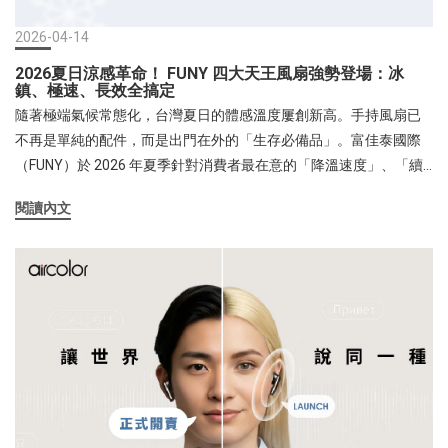
creative.com.tw/products/aircolor-4-in-1-qi2-25w-magnetic-
wireless-charging-station
2026-04-14
2026夏日涼感革命！ FUNY 四大天王風扇強勢登場：冰
鎮、極速、長效全搞定
隨著極端氣候常態化，台灣夏日的體感溫度屢創新高。手持風扇已
不再是單純的配件，而是出門在外的「生存必備品」。富佳泰國際
（FUNY）於 2026 年夏季針對消費者最在意的「降溫速度」、「續
航力」與「攜帶便利性」，推出四款各具標竿性能的神級風扇。無
閱讀內文
論你是通勤族、戶外玩家還是精打細算的辦公室小資族，都能找到
專屬的涼感方案。【大風量王者】FUNY AuraFan 舒適圈多功能手持
風扇續航，打造移動式包覆舒適風如果您受夠了小風扇那種弱不禁
風的吹拂感，AuraFan 舒適圈就是為您而生的強效機種 。它打破了
手持風扇「扇面小」的限制，擁有驚人的 6 吋超大直徑扇面與 5 葉
片設計，能提供包覆感極強的舒適氣流 。內部搭載 LG 原廠
4800mAh 動力電池，續航力最長可達 12 小時，讓您從早出門到晚
回家都無需擔心電力耗盡 。180° 的翻轉摺疊設計，讓它能在手持、
桌立、掛脖之間無縫切換，甚至能像循環扇一樣多角度調整 。推薦
使用情境： 最適合長時間戶外活動或辦公室桌面使用 。在露營、野