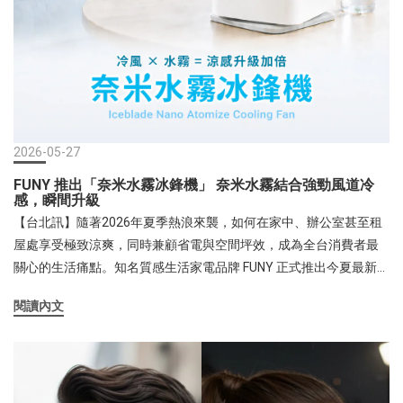
的商品並亦非本公司產品，請消費者認明，切勿購買。如有任何非
更令人驚艷的是，它支援 TWS 雙機無線串聯技術，消費者可同時配
法詐騙之情事，與本公司無關。我們嚴厲譴責所有傷害本公司商
對兩台圓境音箱，一左一右建構出真實的立體環繞聲音場，在家中
譽、非法盜圖、侵犯智慧財產權、欺騙消費者之一切犯罪行為。懇
或帳篷內隨時享受劇院級的環繞音效。此外，為滿足長時間使用的
請大家協助分享本公告，提醒更多人提高警覺，避免受害。感謝各
需求，機身在有限空間內塞入 550mAh 高效能電池，續航力最長可
位一直以來的支持與信任。
達 16 小時，出門一整天亦無需為電量焦慮。產品更通過了國家
BSMI 與 NCC 雙重安全認證，在享受高品質影音的同時，品質與安
全性皆有最堅實的保障。最後貼心提醒消費者：「本產品原生完美
2026-05-27
適用於具備磁吸功能的手機及手機殼（如 iPhone 12 以上系列）；
FUNY 推出「奈米水霧冰鋒機」 奈米水霧結合強勁風道冷
若消費者使用的是無磁吸功能的裝置或一般手機殼，也只需在機身
感，瞬間升級
背部另外加貼磁吸圈，即可同樣享受秒變磁吸支架的頂級雙效便
【台北訊】隨著2026年夏季熱浪來襲，如何在家中、辦公室甚至租
利。」「aircolor 圓境磁吸支架藍牙音箱」不僅僅是一款科技配件，
屋處享受極致涼爽，同時兼顧省電與空間坪效，成為全台消費者最
更是融入消費者生活中每個精采時刻的美學日常。【關於富佳泰國
關心的生活痛點。知名質感生活家電品牌 FUNY 正式推出今夏最新降
際】2014年成立於台灣，秉持對簡約美學設計與科技創意生活的熱
溫力作「FUNY 奈米水霧冰鋒機」（型號：FUN-SS11）。這款結合
閱讀內文
愛，創建3C手機周邊配件品牌aircolor，提供消費者高品質且饒富創
超音波霧化技術與強勁雙輪風道的新型態涼風設備，標榜「小體積
意的手機配件產品，如: 行動電源, 藍牙耳機, 充電器, 手機支架…等多
大風量、冷感更升級」，徹底解決傳統風扇不夠涼、移動式冷氣太
樣貌產品。富佳泰國際自有品牌的產品均通過國家BSMI認證，享有
笨重的痛點，為消費者帶來全新的個人專屬消暑體驗。FUNY 產品經
售後保固維修服務及完善的產品責任險，透過精緻的工藝設計與直
理表示：「現代人對夏日消暑的需求已經不再只是『有風就好』，
覺的使用體驗，致力於為消費者打造充滿質感與便利的行動生活新
而是追求更舒適、更健康的體感溫度。傳統電風扇在30幾度的高溫