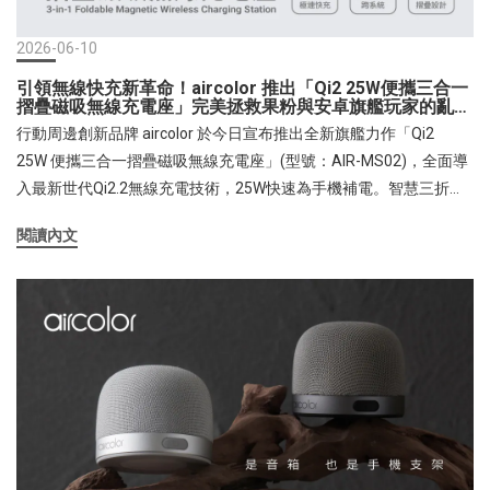
往往悶熱難耐。FUNY 循環扇 1.9 公斤的輕盈身形，用單指便能輕鬆
拎上車。長達 36 小時的電力續航，可持續在帳篷內源源不絕地輸送
2026-06-10
強勁的「自然風」，其 3D 立體大範圍擺頭（上下 90°、左右 75°）
引領無線快充新革命！aircolor 推出「Qi2 25W便攜三合一
更能快速將戶外的沁涼空氣帶入帳篷中。即使夜晚在林間，其低分
摺疊磁吸無線充電座」完美拯救果粉與安卓旗艦玩家的亂桌
貝運行也不會干擾蟲鳴與自然寧靜，讓戶外品質瞬間升級。場景
面
行動周邊創新品牌 aircolor 於今日宣布推出全新旗艦力作「Qi2
二：梅雨季室內乾衣救星，智慧乾衣模式高效循環 台灣氣候潮濕多
25W 便攜三合一摺疊磁吸無線充電座」(型號：AIR-MS02)，全面導
雨，陽台曬衣常面臨多日不乾、產生霉味的窘境。將 FUNY 循環扇移
入最新世代Qi2.2無線充電技術，25W快速為手機補電。智慧三折
至室內曬衣架旁，開啟專屬的「乾衣智慧功能模式」並將風扇調整
式 180°全摺疊收納設計，無論是桌面使用、日常通勤還是出國旅
為向上 90° 仰角送風，每秒達 10 米立方的大風量能快速穿透衣物纖
閱讀內文
遊，便攜不佔空間。鋅合金質感金屬色，融合了時尚美學與實用功
維、帶走水分，配合左右 75° 擺頭，能使室內空氣產生大範圍 3D 對
能，為手機充電同時也是折疊式磁吸支架。一次可以滿足手機、耳
流，大幅縮短衣物乾燥時間。場景三：臥室靜音舒眠，打造節能冷
機、apple watch充電，不但可以解決且為消費者徹底解決多裝置充
暖氣神隊友 夜晚入睡時，開啟「睡眠風模式」，結合靜音低分貝運
電時線材雜亂、攜帶不便的日常痛點，是專為現代高效率生活型態
作，讓您幾乎感受不到運轉聲，只留溫和舒適的微風拂面。智能液
打造的充電神器。三合一全面滿足，是充電座也是質感支架aircolor
晶顯示器可隨時掌握電量與溫度資訊，貼心不刺眼。搭配冷氣使用
「Qi2 25W 便攜三合一摺疊磁吸無線充電座」搭載最新的 Qi2.2 技
時，其超省電的 3D 立體送風更能加速冷房效果、避免直吹造成身體
術，將磁吸快充功率進一步推向25W極速巔峰！相比於Qi2的15W 限
不適，在萬物皆漲的時代，是全家最省荷包的節能空調神隊友。 全
制，Qi2.2 效率提升極為有感，能以極高效率在短時間內補滿電力，
機能拆洗與高規格安心承諾除了功能強大，FUNY 在細節上更是面面
正式告別無線充電漫長等待的時代。針對蘋果生態系用戶，它能同
俱到。體積小巧不論擺放在陽台、廚房或者桌面或層架上都均不佔
時為手機、Apple Watch 及 AirPods 進行無線充電，一機搞定所有