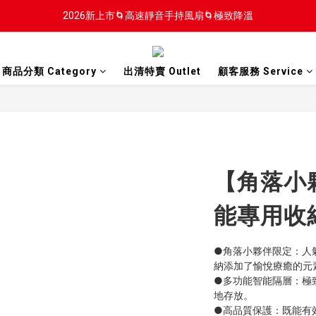
2026新上市🌀高速靜音手持風扇🌀極致降溫
2026新上市🌀高速靜音手持風扇🌀極致降溫
新會員贈$100入會金
商品分類 Category
出清特賣 Outlet
顧客服務 Service
2026新上市🌀高速靜音手持風扇🌀極致降溫
【角落小
能專用收
●角落小夥伴限定：人
納添加了愉悅療癒的元
●多功能智能隔層：極
地存放。
●高品質保護：既能有