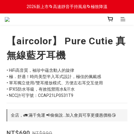
2026新上市🌀高速靜音手持風扇🌀極致降溫
2026新上市🌀高速靜音手持風扇🌀極致降溫
新會員贈$100入會金
2026新上市🌀高速靜音手持風扇🌀極致降溫
【aircolor】 Pure Cutie 真
無線藍牙耳機
• HiFi高音質，袖珍中蘊含動人的旋律
• 極．舒適！時尚美型半入耳式設計，極佳的佩戴感
• 單耳獨立使用/雙耳撥放模式、方便左右耳交互使用
• IPX5防水等級，有效抵禦雨水&汗水
• NCC許可字號：CCAP21LP0531T9
全店，🚛 滿千免運 📢偷偷說...加入會員可享更優惠價格😘
NT$690
NT$990