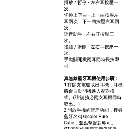
播放 / 暫停 - 左右耳按壓一
次。
切換上下曲 - 上一曲按壓左
耳兩次，下一曲按壓右耳兩
次。
語音助手 - 左右耳按壓三
次。
接聽 / 掛斷 - 左右耳按壓一
次。
手動關開機兩耳同時長按即
可。
真無線藍牙耳機使用步驟 :
1.打開充電艙取出耳機，耳機
將會自動開機進入配對模
式。(註:請務必兩支耳機同時
取出。）
2.開啟手機的藍牙功能，搜尋
藍牙名稱aircolor Pure
Cutie，並點擊配對即可。