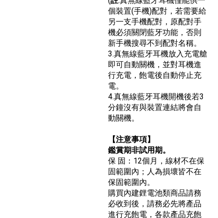
(
註
:真無線藍牙耳機僅能供一
個裝置(手機)配對，若需要給
另一支手機配對，原配對手
機必須關閉藍牙功能，否則
新手機搜尋不到配對名稱。
3.真無線藍牙耳機放入充電艙
即可自動關機，並對耳機進
行充電，飽電後自動停止充
電。
4.真無線藍牙耳機開機後若3
分鐘沒有與裝置連結將會自
動關機。
【注意事項】
鑑賞期非試用期。
保 固：12個月，線材不在保
固範圍內；人為損壞皆不在
保固範圍內
。
購買內建鋰電池類商品請務
必收到後，請務必先將產品
進行充飽電，各款產品充飽