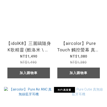
【idolK8】三麗鷗隨身
【aircolor】Pure
K歌精靈 (酷洛米 \ 大
Touch 觸控螢幕 真無
耳狗)
線藍牙耳機
NT$1,490
NT$1,080
NT$1,490
NT$1,380
加入購物車
加入購物車
HiFi高音質