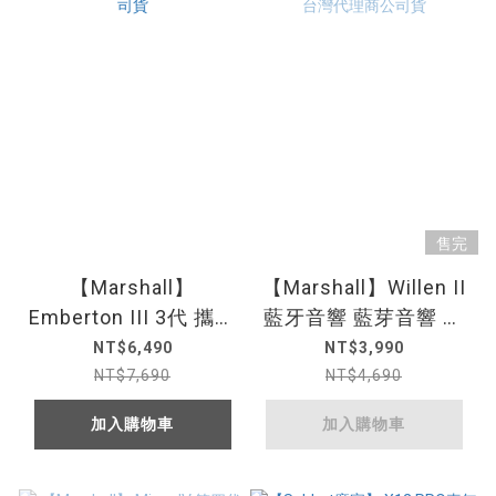
售完
【Marshall】
【Marshall】Willen II
Emberton III 3代 攜帶
藍牙音響 藍芽音響 藍
式藍牙喇叭 _ 台灣代
牙便攜式防水喇叭_台
NT$6,490
NT$3,990
理商公司貨
灣代理商公司貨
NT$7,690
NT$4,690
加入購物車
加入購物車