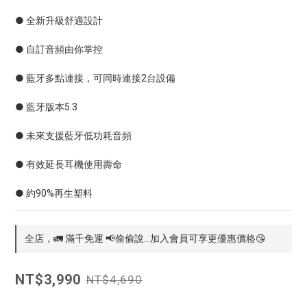
● 全新升級舒適設計
● 自訂音頻由你掌控
● 藍牙多點連接，可同時連接2台設備
● 藍牙版本5.3
● 未來支援藍牙低功耗音頻
● 有效延長耳機使用壽命
● 約90%再生塑料
全店，🚛 滿千免運 📢偷偷說...加入會員可享更優惠價格😘
NT$3,990
NT$4,690